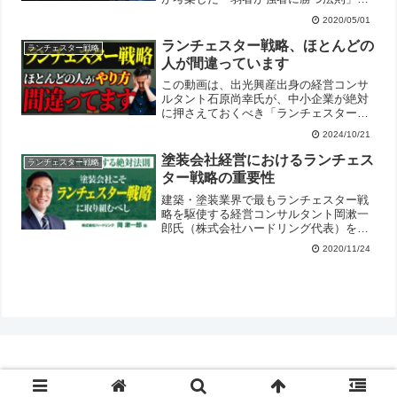
解説。シェア26.1%以上でない「弱者」
2020/05/01
は差別化で戦い、米軍・松下幸之助も参
考にした戦略を5つの戦法で紹介します。​​
ランチェスター戦略、ほとんどの
ランチェスター戦略
弱者・強者の定...
人が間違っています
この動画は、出光興産出身の経営コンサ
ルタント石原尚幸氏が、中小企業が絶対
に押さえておくべき「ランチェスター戦
略の正しい実践法と、多くの人が陥りや
2024/10/21
すい落とし穴」について本質的な解説を
行っている経営講義映像です。書籍など
塗装会社経営におけるランチェス
ランチェスター戦略
に書かれている従来の「市...
ター戦略の重要性
建築・塗装業界で最もランチェスター戦
略を駆使する経営コンサルタント岡漱一
郎氏（株式会社ハードリング代表）をゲ
ストに迎え、「コロナ禍などの厳しい市
2020/11/24
場環境下で業績を伸ばす地域一番店の法
則」（ランチェスター戦略）について、
塗装・リフォーム業界に特...
© 2017 弱小企業はランチェスター戦略で勝つ!!.