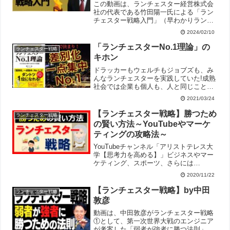
この動画は、ランチェスター経営株式会
社の代表である竹田陽一氏による「ラン
チェスター戦略入門」（早わかりランチ
ェスター）の解説講義動画です。従業員
2024/02/10
100人以下（特に50人以下）の中小企業
が、大企業のマネをすることなく市場で
「ランチェスターNo.1理論」の
ランチェスター戦略
勝ち残り、高い利益を...
キホン
ドラッカーもウェルチもジョブズも、み
んなランチェスターを実践していた!成熟
社会では企業も個人も、人と同じことを
やっていては生き残れない。ビジネスを
2021/03/24
するうえで、どう違いを生み出し、強味
を身につけたらいいのか?そのための考え
【ランチェスター戦略】勝つため
ランチェスター戦略
方の枠組み、戦略立案...
の賢い方法～YouTubeやマーケ
ティングの攻略法～
YouTubeチャンネル「アリストテレス大
学【思考力を高める】」ビジネスやマー
ケティング、スポーツ、さらには
YouTubeのチャンネル運営など、あらゆ
2020/11/22
る「競争・勝ち負け」が存在する場面で
応用できるランチェスター戦略につい
【ランチェスター戦略】by中田
ランチェスター戦略
て、アニメーションを...
敦彦
動画は、中田敦彦がランチェスター戦略
①として、第一次世界大戦のエンジニア
が考案した「弱者が強者に勝つ法則」を