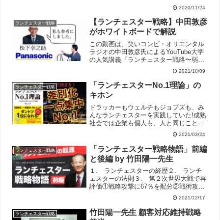
ストに迎え、「コロナ禍などの厳しい市
2020/11/24
場環境下で業績を伸ばす地域一番店の法
則」（ランチェスター戦略）について、
【ランチェスター戦略】中田敦彦
ランチェスター戦略
塗装・リフォーム業界に特...
がホワイトボードで解説
この動画は、笑いコンビ・オリエンタル
ラジオの中田敦彦氏によるYouTube大学
の人気講義「ランチェスター戦略〜弱者
逆転の法則〜（第1部）」の要約解説で
2021/10/09
す。「弱者が強者に勝つための法則」と
して知られるランチェスター戦略の歴史
「ランチェスターNo.1理論」の
ランチェスター戦略
的背景と、強者と弱...
キホン
ドラッカーもウェルチもジョブズも、み
んなランチェスターを実践していた!成熟
社会では企業も個人も、人と同じことを
やっていては生き残れない。ビジネスを
2021/03/24
するうえで、どう違いを生み出し、強味
を身につけたらいいのか?そのための考え
「ランチェスター戦略物語」前編
ランチェスター戦略
方の枠組み、戦略立案...
と後編 by 竹田陽一先生
１. ランチェスターの経歴２. ランチ
ェスターの法則３. 第２次世界大戦で再
評価①戦略攻撃に67％を配分②戦術攻撃
に33％を配分４. 必勝と圧勝の法則
2021/12/17
５. オペレイシヨンズ・リサーチの本を
出版６. ランチェスター法則の経営への
竹田陽一先生 顧客対応維持戦略
ランチェスター戦略
応用７. 田岡...